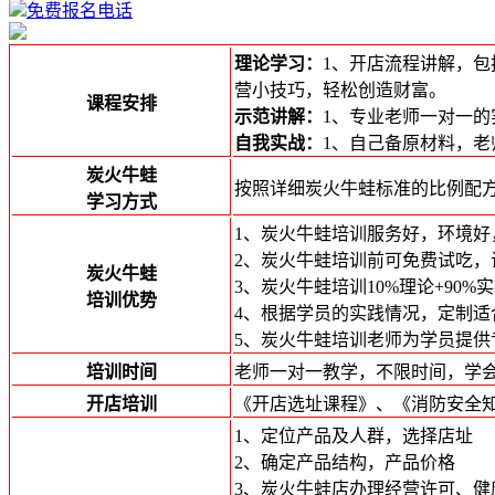
免费报名电话
理论学习：
1、开店流程讲解，
营小技巧，轻松创造财富。
课程安排
示范讲解：
1、专业老师一对一
自我实战：
1、自己备原材料，
炭火牛蛙
按照详细炭火牛蛙标准的比例配
学习方式
1、炭火牛蛙培训服务好，环境好
2、炭火牛蛙培训前可免费试吃，
炭火牛蛙
3、炭火牛蛙培训10%理论+90
培训优势
4、根据学员的实践情况，定制
5、炭火牛蛙培训老师为学员提
培训时间
老师一对一教学，不限时间，学会
开店培训
《开店选址课程》、《消防安全
1、定位产品及人群，选择店址
2、确定产品结构，产品价格
3、炭火牛蛙店办理经营许可、健